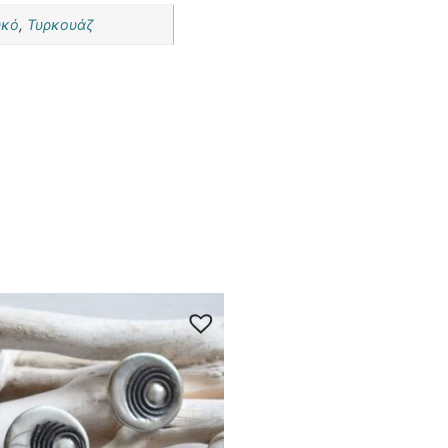
υκό
,
Τυρκουάζ