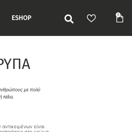
0
ESHOP
ΡΥΠΑ
 ανθρώπους με πολύ
ή raku.
 αντικειμένων είναι
ροποιήσεις στο χρώμα,