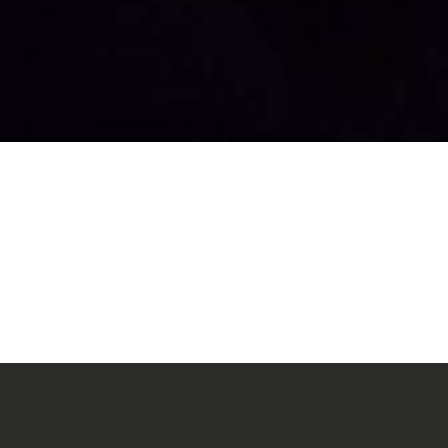
421W
42