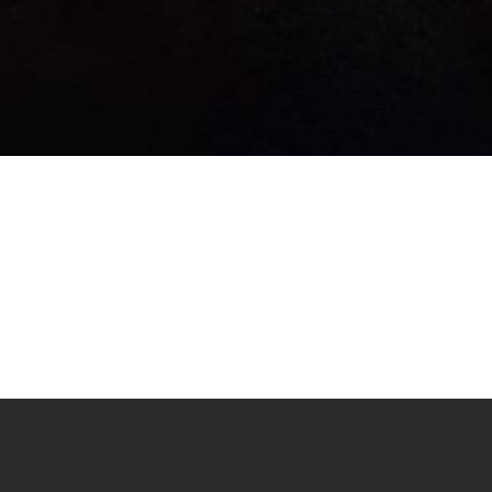
3.5cm
4cm