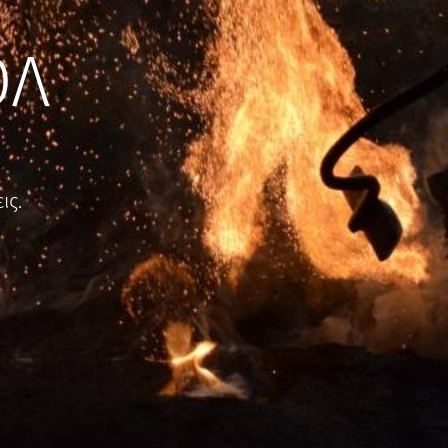
ΟΛ
ις.