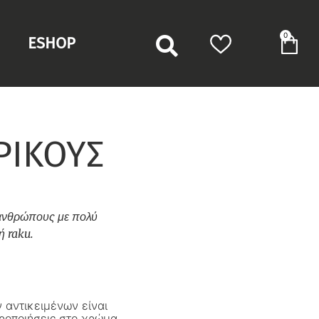
0
ESHOP
ΡΙΚΟΥΣ
 ανθρώπους με πολύ
ή raku.
 αντικειμένων είναι
ροποιήσεις στο χρώμα,