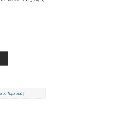
υκό
,
Τυρκουάζ