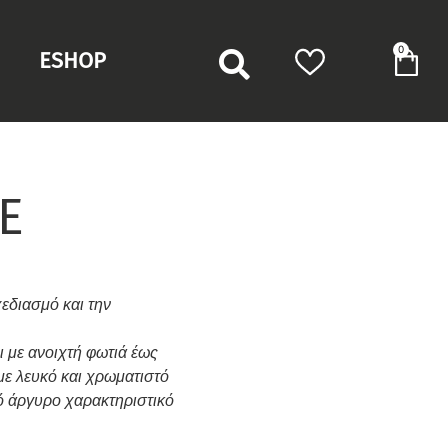
0
ESHOP
Ε
χεδιασμό και την
ι με ανοιχτή φωτιά έως
με λευκό και χρωματιστό
κό άργυρο χαρακτηριστικό