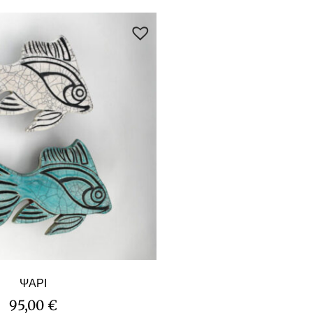
ΨΑΡΙ
95,00
€