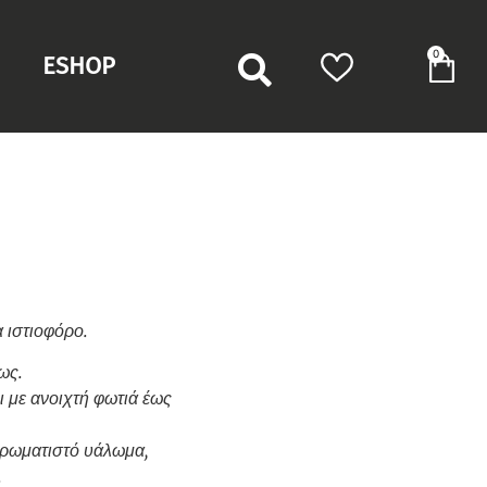
0
ESHOP
 ιστιοφόρο.
ως.
ι με ανοιχτή φωτιά έως
 χρωματιστό υάλωμα,
.