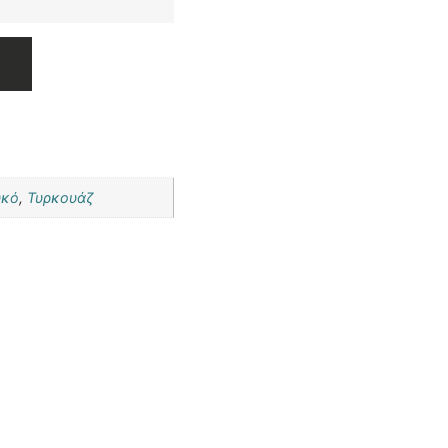
υκό
,
Τυρκουάζ