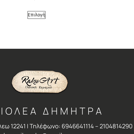
Επιλογή
ΙΟΛΕΑ ΔΗΜΗΤΡΑ
λεω 12241 Ι Τηλέφωνο: 6946641114 – 2104814290 